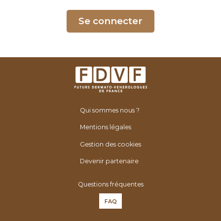
é
n
Se connecter
é
r
o
l
o
g
u
Qui sommes nous ?
e
s
Mentions légales
d
Gestion des cookies
e
F
Devenir partenaire
r
Questions fréquentes
a
n
FAQ
c