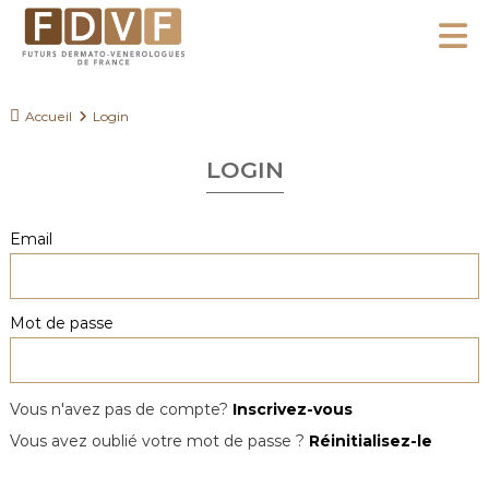
A
l
F
l
F
D
u
e
Accueil
Login
V
t
r
F
u
LOGIN
a
r
u
s
c
Email
D
o
e
n
r
Mot de passe
m
t
a
e
t
n
o
Vous n'avez pas de compte?
Inscrivez-vous
u
-
Vous avez oublié votre mot de passe ?
Réinitialisez-le
V