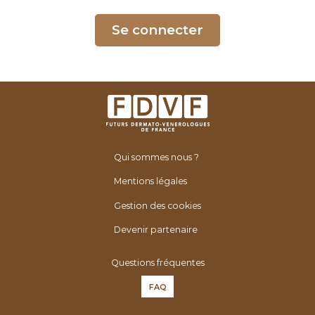
é
n
Se connecter
é
r
o
l
o
g
u
Qui sommes nous ?
e
s
Mentions légales
d
Gestion des cookies
e
F
Devenir partenaire
r
Questions fréquentes
a
n
FAQ
c