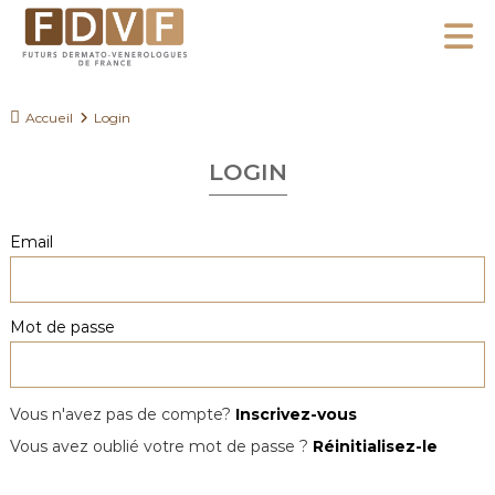
A
l
F
l
F
D
u
e
Accueil
Login
V
t
r
F
u
LOGIN
a
r
u
s
c
Email
D
o
e
n
r
Mot de passe
m
t
a
e
t
n
o
Vous n'avez pas de compte?
Inscrivez-vous
u
-
Vous avez oublié votre mot de passe ?
Réinitialisez-le
V