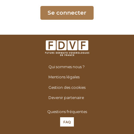
é
n
Se connecter
é
r
o
l
o
g
u
Qui sommes nous ?
e
s
Mentions légales
d
Gestion des cookies
e
F
Devenir partenaire
r
Questions fréquentes
a
n
FAQ
c