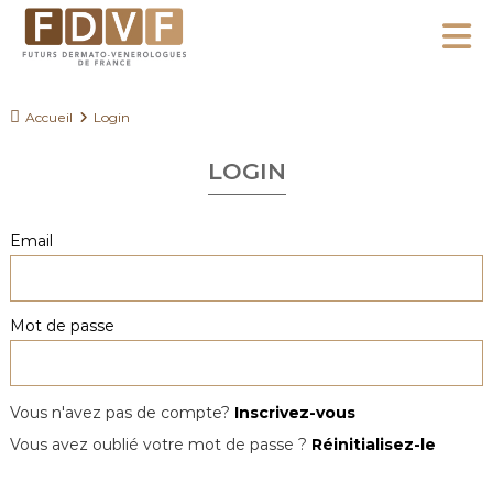
A
l
F
l
F
D
u
e
Accueil
Login
V
t
r
F
u
LOGIN
a
r
u
s
c
Email
D
o
e
n
r
Mot de passe
m
t
a
e
t
n
o
Vous n'avez pas de compte?
Inscrivez-vous
u
-
Vous avez oublié votre mot de passe ?
Réinitialisez-le
V