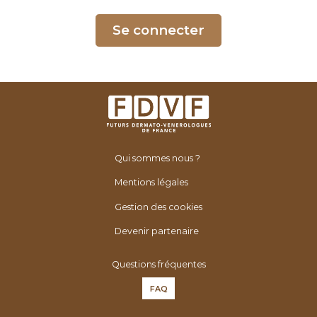
é
n
Se connecter
é
r
o
l
o
g
u
Qui sommes nous ?
e
s
Mentions légales
d
Gestion des cookies
e
F
Devenir partenaire
r
Questions fréquentes
a
n
FAQ
c