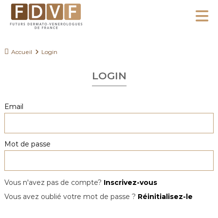
A
l
F
l
F
D
u
e
Accueil
Login
V
t
r
F
u
LOGIN
a
r
u
s
c
Email
D
o
e
n
r
Mot de passe
m
t
a
e
t
n
o
Vous n'avez pas de compte?
Inscrivez-vous
u
-
Vous avez oublié votre mot de passe ?
Réinitialisez-le
V