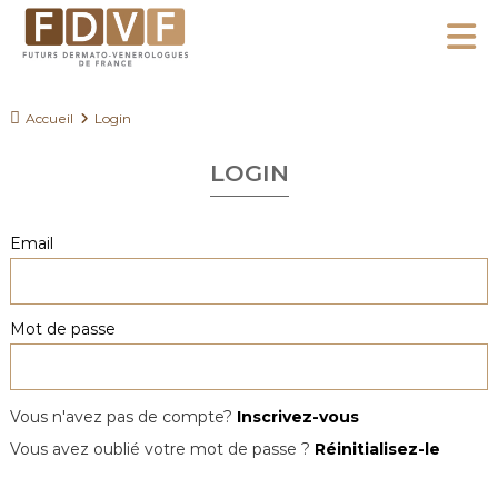
A
l
F
l
F
D
u
e
Accueil
Login
V
t
r
F
u
LOGIN
a
r
u
s
c
Email
D
o
e
n
r
Mot de passe
m
t
a
e
t
n
o
Vous n'avez pas de compte?
Inscrivez-vous
u
-
Vous avez oublié votre mot de passe ?
Réinitialisez-le
V