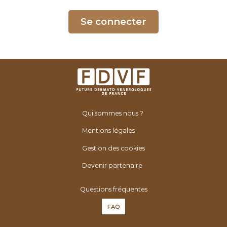
é
n
Se connecter
é
r
o
l
o
g
u
Qui sommes nous ?
e
s
Mentions légales
d
Gestion des cookies
e
F
Devenir partenaire
r
Questions fréquentes
a
n
FAQ
c