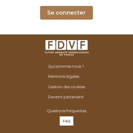
é
n
Se connecter
é
r
o
l
o
g
u
Qui sommes nous ?
e
s
Mentions légales
d
Gestion des cookies
e
F
Devenir partenaire
r
Questions fréquentes
a
n
FAQ
c