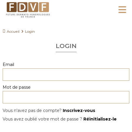
A
l
F
l
F
D
u
e
Accueil
Login
V
t
r
F
u
LOGIN
a
r
u
s
c
Email
D
o
e
n
r
Mot de passe
m
t
a
e
t
n
o
Vous n'avez pas de compte?
Inscrivez-vous
u
-
Vous avez oublié votre mot de passe ?
Réinitialisez-le
V