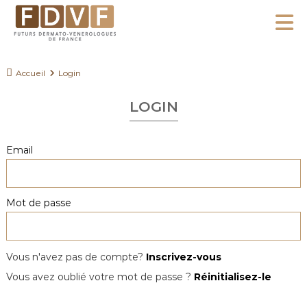
A
l
F
l
F
D
u
e
Accueil
Login
V
t
r
F
u
LOGIN
a
r
u
s
c
Email
D
o
e
n
r
Mot de passe
m
t
a
e
t
n
o
Vous n'avez pas de compte?
Inscrivez-vous
u
-
Vous avez oublié votre mot de passe ?
Réinitialisez-le
V