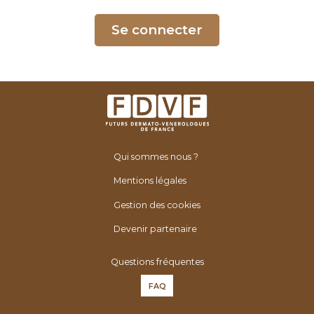
é
n
Se connecter
é
r
o
l
o
g
u
Qui sommes nous ?
e
s
Mentions légales
d
Gestion des cookies
e
F
Devenir partenaire
r
Questions fréquentes
a
n
FAQ
c