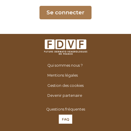
é
n
Se connecter
é
r
o
l
o
g
u
Qui sommes nous ?
e
s
Mentions légales
d
Gestion des cookies
e
F
Devenir partenaire
r
Questions fréquentes
a
n
FAQ
c