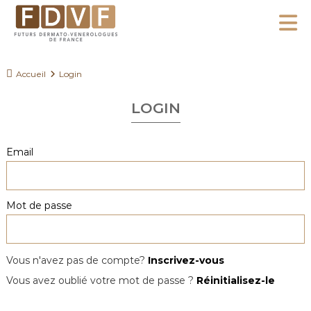
A
l
F
l
F
D
u
e
Accueil
Login
V
t
r
F
u
LOGIN
a
r
u
s
c
Email
D
o
e
n
r
Mot de passe
m
t
a
e
t
n
o
Vous n'avez pas de compte?
Inscrivez-vous
u
-
Vous avez oublié votre mot de passe ?
Réinitialisez-le
V