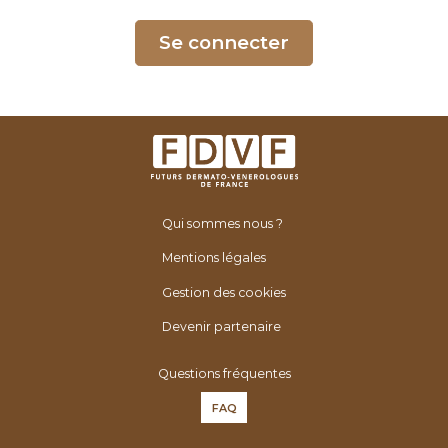
é
n
Se connecter
é
r
o
l
o
g
u
Qui sommes nous ?
e
s
Mentions légales
d
Gestion des cookies
e
F
Devenir partenaire
r
Questions fréquentes
a
n
FAQ
c