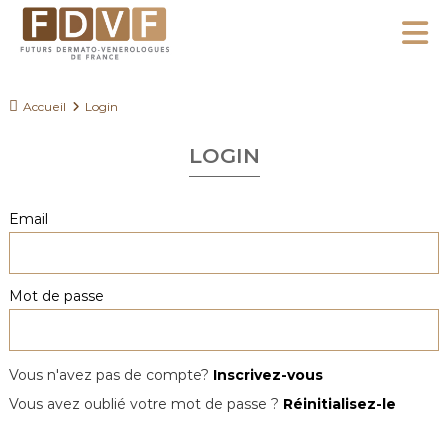
A
l
F
l
F
D
u
e
Accueil
Login
V
t
r
F
u
LOGIN
a
r
u
s
c
Email
D
o
e
n
r
Mot de passe
m
t
a
e
t
n
o
Vous n'avez pas de compte?
Inscrivez-vous
u
-
Vous avez oublié votre mot de passe ?
Réinitialisez-le
V