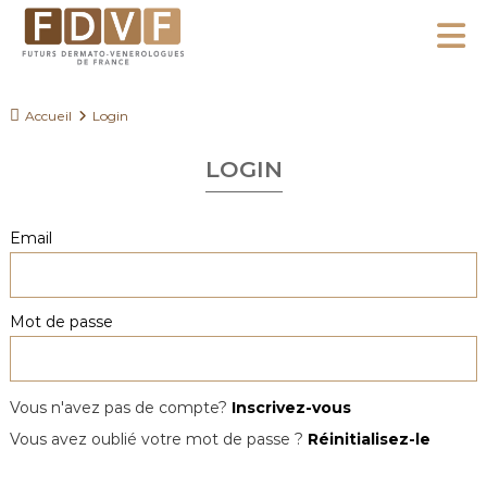
A
l
F
l
F
D
u
e
Accueil
Login
V
t
r
F
u
LOGIN
a
r
u
s
c
Email
D
o
e
n
r
Mot de passe
m
t
a
e
t
n
o
Vous n'avez pas de compte?
Inscrivez-vous
u
-
Vous avez oublié votre mot de passe ?
Réinitialisez-le
V