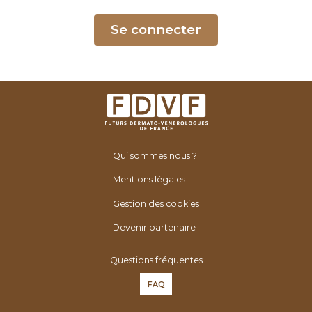
é
n
Se connecter
é
r
o
l
o
g
u
Qui sommes nous ?
e
s
Mentions légales
d
Gestion des cookies
e
F
Devenir partenaire
r
Questions fréquentes
a
n
FAQ
c