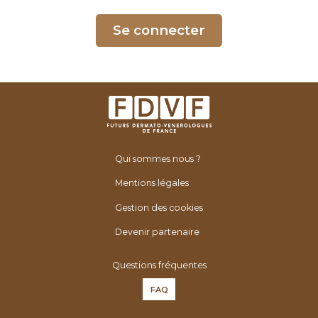
é
n
Se connecter
é
r
o
l
o
g
u
Qui sommes nous ?
e
s
Mentions légales
d
Gestion des cookies
e
F
Devenir partenaire
r
Questions fréquentes
a
n
FAQ
c