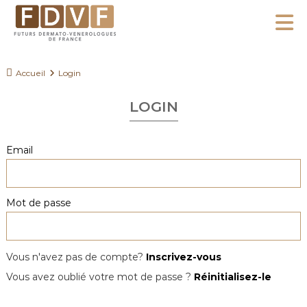
A
l
F
l
F
D
u
e
Accueil
Login
V
t
r
F
u
LOGIN
a
r
u
s
c
Email
D
o
e
n
r
Mot de passe
m
t
a
e
t
n
o
Vous n'avez pas de compte?
Inscrivez-vous
u
-
Vous avez oublié votre mot de passe ?
Réinitialisez-le
V