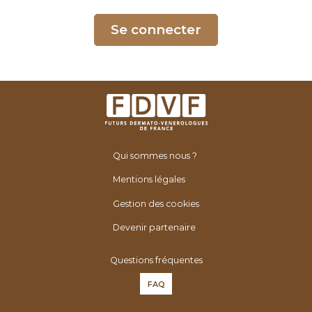
é
n
Se connecter
é
r
o
l
o
g
u
Qui sommes nous ?
e
s
Mentions légales
d
Gestion des cookies
e
F
Devenir partenaire
r
Questions fréquentes
a
n
FAQ
c