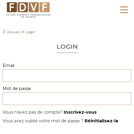
A
l
F
l
F
D
u
e
Accueil
Login
V
t
r
F
u
LOGIN
a
r
u
s
c
Email
D
o
e
n
r
Mot de passe
m
t
a
e
t
n
o
Vous n'avez pas de compte?
Inscrivez-vous
u
-
Vous avez oublié votre mot de passe ?
Réinitialisez-le
V