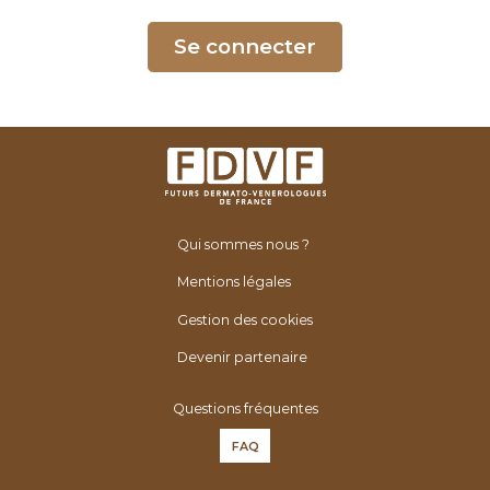
é
n
Se connecter
é
r
o
l
o
g
u
Qui sommes nous ?
e
s
Mentions légales
d
Gestion des cookies
e
F
Devenir partenaire
r
Questions fréquentes
a
n
FAQ
c