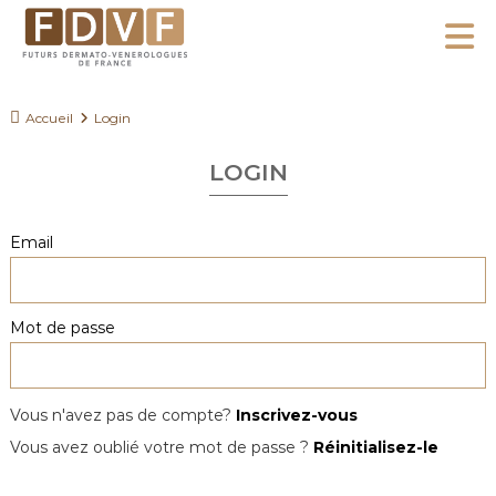
A
l
F
l
F
D
u
e
Accueil
Login
V
t
r
F
u
LOGIN
a
r
u
s
c
Email
D
o
e
n
r
Mot de passe
m
t
a
e
t
n
o
Vous n'avez pas de compte?
Inscrivez-vous
u
-
Vous avez oublié votre mot de passe ?
Réinitialisez-le
V