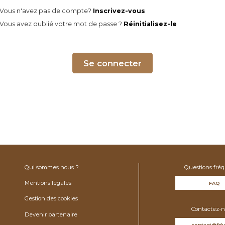
Vous n'avez pas de compte?
Inscrivez-vous
Vous avez oublié votre mot de passe ?
Réinitialisez-le
Se connecter
Qui sommes nous ?
Questions fré
Mentions légales
FAQ
Gestion des cookies
Contactez-n
Devenir partenaire
contact@fdv