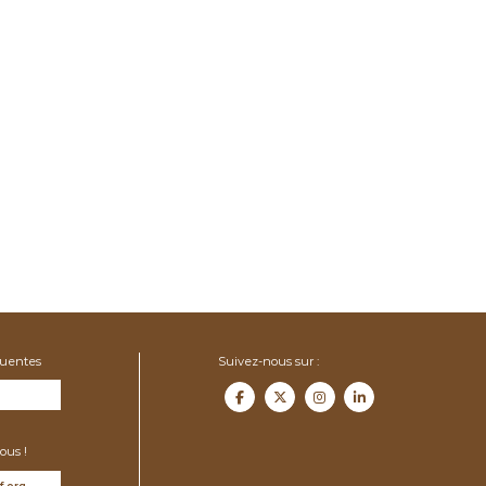
quentes
Suivez-nous sur :
ous !
f.org