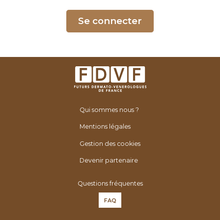
é
n
Se connecter
é
r
o
l
o
g
u
Qui sommes nous ?
e
s
Mentions légales
d
Gestion des cookies
e
F
Devenir partenaire
r
Questions fréquentes
a
n
FAQ
c