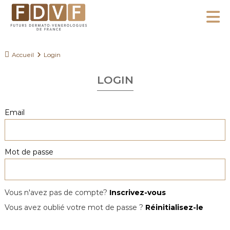
A
l
F
l
F
D
u
e
Accueil
Login
V
t
r
F
u
LOGIN
a
r
u
s
c
Email
D
o
e
n
r
Mot de passe
m
t
a
e
t
n
o
Vous n'avez pas de compte?
Inscrivez-vous
u
-
Vous avez oublié votre mot de passe ?
Réinitialisez-le
V