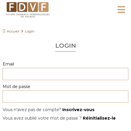
A
l
F
l
F
D
u
e
Accueil
Login
V
t
r
F
u
LOGIN
a
r
u
s
c
Email
D
o
e
n
r
Mot de passe
m
t
a
e
t
n
o
Vous n'avez pas de compte?
Inscrivez-vous
u
-
Vous avez oublié votre mot de passe ?
Réinitialisez-le
V