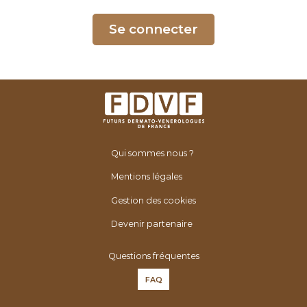
é
n
Se connecter
é
r
o
l
o
g
u
Qui sommes nous ?
e
s
Mentions légales
d
Gestion des cookies
e
F
Devenir partenaire
r
Questions fréquentes
a
n
FAQ
c