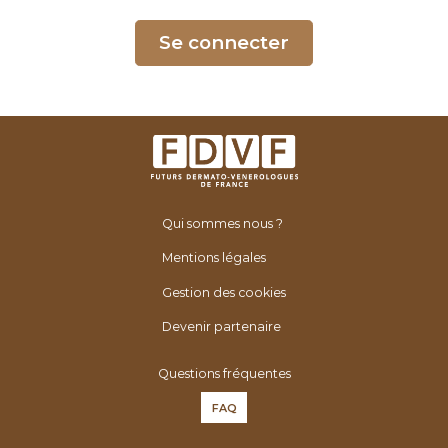
é
n
Se connecter
é
r
o
l
o
g
u
Qui sommes nous ?
e
s
Mentions légales
d
Gestion des cookies
e
F
Devenir partenaire
r
Questions fréquentes
a
n
FAQ
c