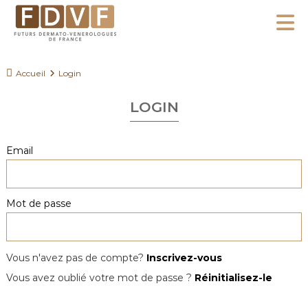
A
l
F
l
F
D
u
e
Accueil
Login
V
t
r
F
u
LOGIN
a
r
u
s
c
Email
D
o
e
n
r
Mot de passe
m
t
a
e
t
n
o
Vous n'avez pas de compte?
Inscrivez-vous
u
-
Vous avez oublié votre mot de passe ?
Réinitialisez-le
V