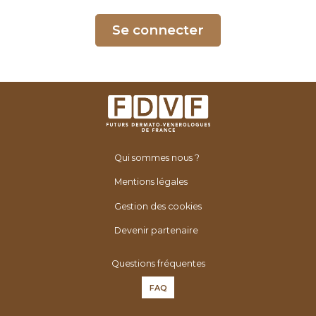
é
n
Se connecter
é
r
o
l
o
g
u
Qui sommes nous ?
e
s
Mentions légales
d
Gestion des cookies
e
F
Devenir partenaire
r
Questions fréquentes
a
n
FAQ
c