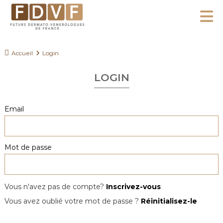
A
l
F
l
F
D
u
e
Accueil
Login
V
t
r
F
u
LOGIN
a
r
u
s
c
Email
D
o
e
n
r
Mot de passe
m
t
a
e
t
n
o
Vous n'avez pas de compte?
Inscrivez-vous
u
-
Vous avez oublié votre mot de passe ?
Réinitialisez-le
V