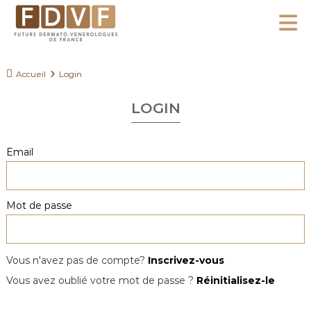
A
l
F
l
F
D
u
e
Accueil
Login
V
t
r
F
u
LOGIN
a
r
u
s
c
Email
D
o
e
n
r
Mot de passe
m
t
a
e
t
n
o
Vous n'avez pas de compte?
Inscrivez-vous
u
-
Vous avez oublié votre mot de passe ?
Réinitialisez-le
V