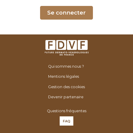
é
n
Se connecter
é
r
o
l
o
g
u
Qui sommes nous ?
e
s
Mentions légales
d
Gestion des cookies
e
F
Devenir partenaire
r
Questions fréquentes
a
n
FAQ
c