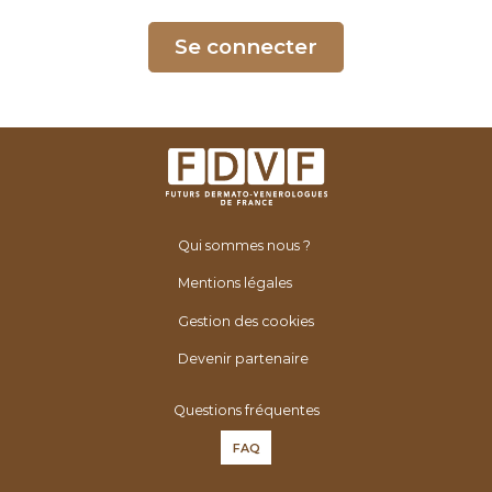
é
n
Se connecter
é
r
o
l
o
g
u
Qui sommes nous ?
e
s
Mentions légales
d
Gestion des cookies
e
F
Devenir partenaire
r
Questions fréquentes
a
n
FAQ
c