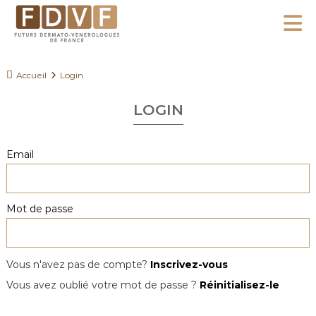
A
l
F
l
F
D
u
e
Accueil
Login
V
t
r
F
u
LOGIN
a
r
u
s
c
Email
D
o
e
n
r
Mot de passe
m
t
a
e
t
n
o
Vous n'avez pas de compte?
Inscrivez-vous
u
-
Vous avez oublié votre mot de passe ?
Réinitialisez-le
V