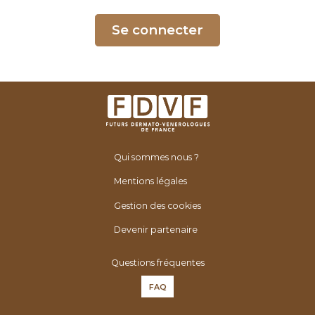
é
n
Se connecter
é
r
o
l
o
g
u
Qui sommes nous ?
e
s
Mentions légales
d
Gestion des cookies
e
F
Devenir partenaire
r
Questions fréquentes
a
n
FAQ
c