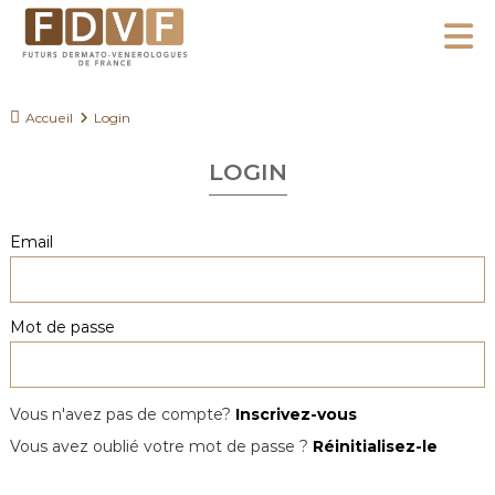
A
l
F
l
F
D
u
e
Accueil
Login
V
t
r
F
u
LOGIN
a
r
u
s
c
Email
D
o
e
n
r
Mot de passe
m
t
a
e
t
n
o
Vous n'avez pas de compte?
Inscrivez-vous
u
-
Vous avez oublié votre mot de passe ?
Réinitialisez-le
V