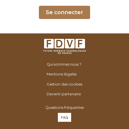
é
n
Se connecter
é
r
o
l
o
g
u
Qui sommes nous ?
e
s
Mentions légales
d
Gestion des cookies
e
F
Devenir partenaire
r
Questions fréquentes
a
n
FAQ
c