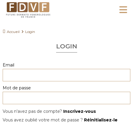
A
l
F
l
F
D
u
e
Accueil
Login
V
t
r
F
u
LOGIN
a
r
u
s
c
Email
D
o
e
n
r
Mot de passe
m
t
a
e
t
n
o
Vous n'avez pas de compte?
Inscrivez-vous
u
-
Vous avez oublié votre mot de passe ?
Réinitialisez-le
V