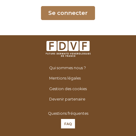
é
n
Se connecter
é
r
o
l
o
g
u
Qui sommes nous ?
e
s
Mentions légales
d
Gestion des cookies
e
F
Devenir partenaire
r
Questions fréquentes
a
n
FAQ
c