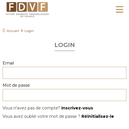
A
l
F
l
F
D
u
e
Accueil
Login
V
t
r
F
u
LOGIN
a
r
u
s
c
Email
D
o
e
n
r
Mot de passe
m
t
a
e
t
n
o
Vous n'avez pas de compte?
Inscrivez-vous
u
-
Vous avez oublié votre mot de passe ?
Réinitialisez-le
V