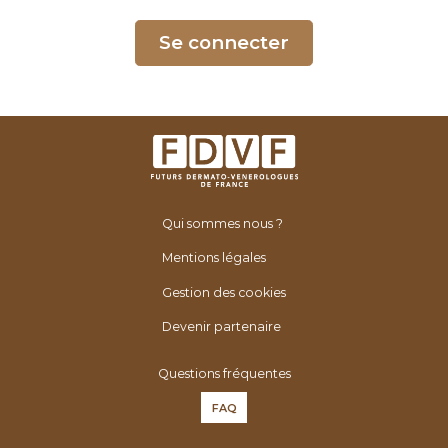
é
n
Se connecter
é
r
o
l
o
g
u
Qui sommes nous ?
e
s
Mentions légales
d
Gestion des cookies
e
F
Devenir partenaire
r
Questions fréquentes
a
n
FAQ
c