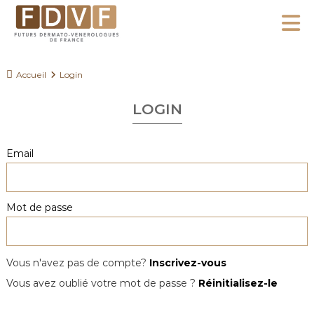
A
l
F
l
F
D
u
e
Accueil
Login
V
t
r
F
u
LOGIN
a
r
u
s
c
Email
D
o
e
n
r
Mot de passe
m
t
a
e
t
n
o
Vous n'avez pas de compte?
Inscrivez-vous
u
-
Vous avez oublié votre mot de passe ?
Réinitialisez-le
V