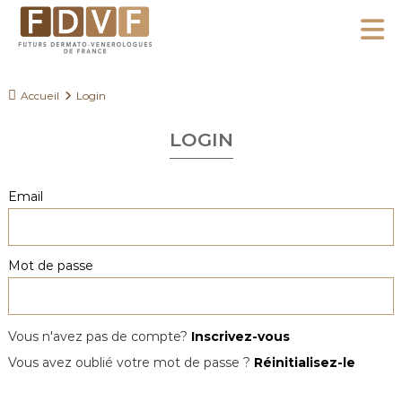
A
l
F
l
F
D
u
e
Accueil
Login
V
t
r
F
u
LOGIN
a
r
u
s
c
Email
D
o
e
n
r
Mot de passe
m
t
a
e
t
n
o
Vous n'avez pas de compte?
Inscrivez-vous
u
-
Vous avez oublié votre mot de passe ?
Réinitialisez-le
V