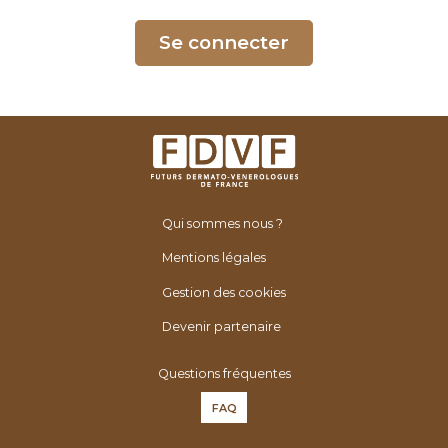
é
n
Se connecter
é
r
o
l
o
g
u
Qui sommes nous ?
e
s
Mentions légales
d
Gestion des cookies
e
F
Devenir partenaire
r
Questions fréquentes
a
n
FAQ
c