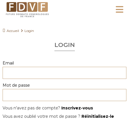
A
l
F
l
F
D
u
e
Accueil
Login
V
t
r
F
u
LOGIN
a
r
u
s
c
Email
D
o
e
n
r
Mot de passe
m
t
a
e
t
n
o
Vous n'avez pas de compte?
Inscrivez-vous
u
-
Vous avez oublié votre mot de passe ?
Réinitialisez-le
V