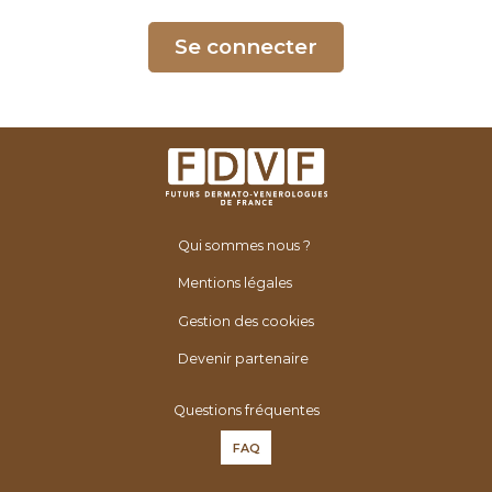
é
n
Se connecter
é
r
o
l
o
g
u
Qui sommes nous ?
e
s
Mentions légales
d
Gestion des cookies
e
F
Devenir partenaire
r
Questions fréquentes
a
n
FAQ
c