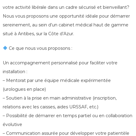
é
votre activité libérale dans un cadre sécurisé et bienveillant?
n
é
Nous vous proposons une opportunité idéale pour démarrer
r
sereinement, au sein d’un cabinet médical haut de gamme
o
situé à Antibes, sur la Côte d’Azur.
l
o
Ce que nous vous proposons :
g
u
Un accompagnement personnalisé pour faciliter votre
e
installation :
s
– Mentorat par une équipe médicale expérimentée
d
(urologues en place)
e
– Soutien à la prise en main administrative (inscription,
F
r
relations avec les caisses, aides URSSAF, etc.)
a
– Possibilité de démarrer en temps partiel ou en collaboration
n
évolutive
c
– Communication assurée pour développer votre patientèle