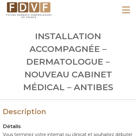
A
l
F
l
F
D
u
e
INSTALLATION
V
t
r
F
u
ACCOMPAGNÉE –
a
r
u
DERMATOLOGUE –
s
c
D
NOUVEAU CABINET
o
e
n
r
MÉDICAL – ANTIBES
m
t
a
e
t
n
Description
o
u
-
Détails
V
Vous terminez votre internat ou clinicat et souhaitez débuter