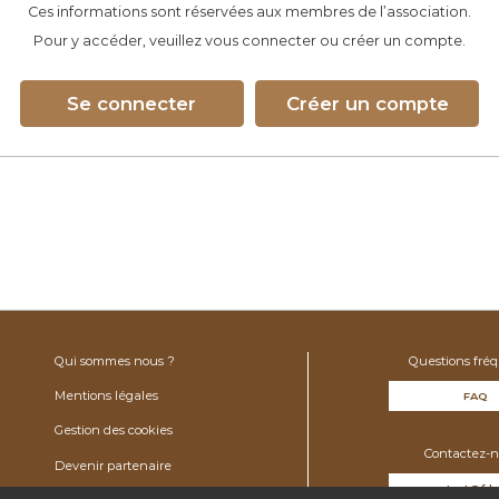
Ces informations sont réservées aux membres de l’association.
Pour y accéder, veuillez vous connecter ou créer un compte.
Se connecter
Créer un compte
Qui sommes nous ?
Questions fré
Mentions légales
FAQ
Gestion des cookies
Contactez-n
Devenir partenaire
contact@fdv