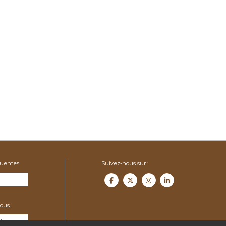
quentes
Suivez-nous sur :
ous !
f.org