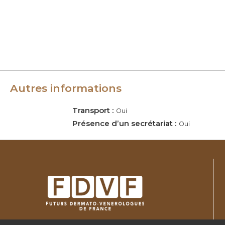
c
e
Autres informations
Transport :
Oui
Présence d’un secrétariat :
Oui