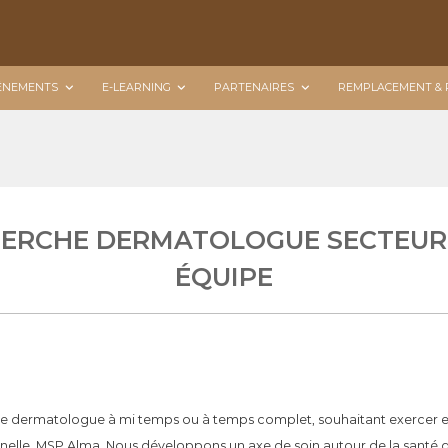
ÉNEMENTS
E-LEARNING
PARTENAIRES
REMPLACEMENT & 
ERCHE DERMATOLOGUE SECTEUR 
ÉQUIPE
 dermatologue à mi temps ou à temps complet, souhaitant exercer en l
nnelle, MSP Alma. Nous développons un axe de soin autour de la santé de