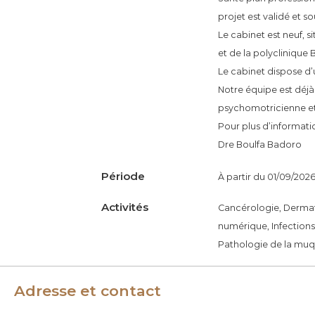
é
projet est validé et s
n
Le cabinet est neuf, 
é
et de la polyclinique
r
Le cabinet dispose d’u
o
Notre équipe est déjà
l
psychomotricienne et
o
Pour plus d’informatio
g
Dre Boulfa Badoro
u
Période
À partir du 01/09/2026
e
s
Activités
Cancérologie, Dermat
d
numérique, Infections
e
Pathologie de la muq
F
r
Adresse et contact
a
n