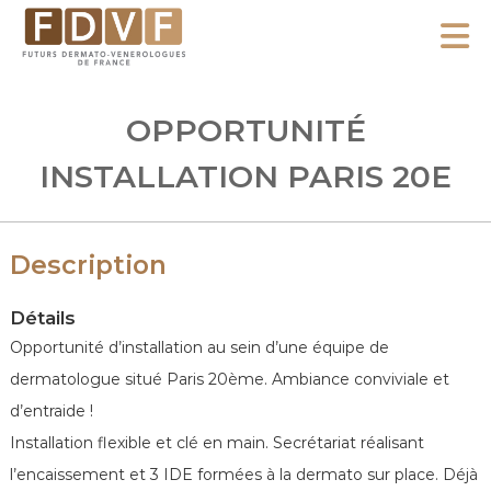
A
l
F
l
F
D
u
e
OPPORTUNITÉ
V
t
r
F
u
INSTALLATION PARIS 20E
a
r
u
s
c
D
Description
o
e
n
r
Détails
m
t
Opportunité d’installation au sein d’une équipe de
a
e
dermatologue situé Paris 20ème. Ambiance conviviale et
t
n
d’entraide !
o
u
-
Installation flexible et clé en main. Secrétariat réalisant
V
l’encaissement et 3 IDE formées à la dermato sur place. Déjà