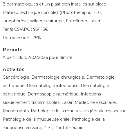
é
8 dermatologues et un plasticien installés sur place.
n
Plateau technique complet (Photothérapie, PDT,
é
ionophorèse, salle de chirurgie, Fotofinder, Laser)
r
Tarifs CS/APC : 95/115€
o
l
Retrocession : 75%
o
Période
g
À partir du 02/03/2026 pour illimité
u
e
Activités
s
Cancérologie, Dermatologie chirurgicale, Dermatologie
d
esthétique, Dermatologie infectieuse, Dermatologie
e
pédiatrique, Dermoscopie numérique, Infections
F
r
sexuellement transmissibles, Laser, Médecine vasculaire,
a
Pansements, Pathologie de la muqueuse génitale masculine,
n
Pathologie de la muqueuse orale, Pathologie de la
c
muqueuse vulvaire, PDT, Photothérapie