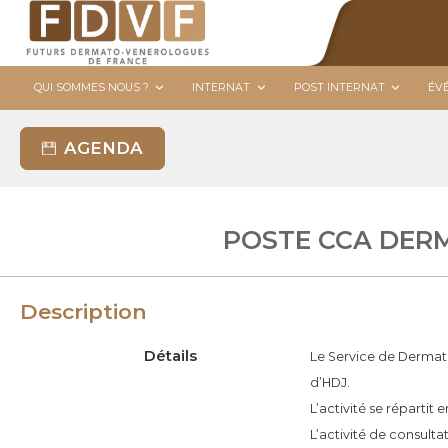
A
l
l
F
F
QUI SOMMES NOUS ?
INTERNAT
POST INTERNAT
ÉV
e
D
u
r
V
t
a
F
AGENDA
u
u
r
c
s
o
POSTE CCA DERM
D
n
e
t
r
e
Description
m
n
a
u
Détails
Le Service de Dermatol
t
d’HDJ.
o
L’activité se répartit
-
L’activité de consulta
V