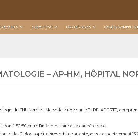
ÉNEMENTS
E-LEARNING
PARTENAIRES
REMPLACEMENT & 
ATOLOGIE – AP-HM, HÔPITAL NO
ogie du CHU Nord de Marseille dirigé par le Pr DELAPORTE, comprend 10 l
 environ à 50/50 entre l’inflammatoire et la cancérologie.
tion et des 2 blocs opératoires est importante, avec respectivement 13.