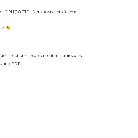
s 2 PH (1,8 ETP). Deux Assistants à temps
ique
e, Infections sexuellement transmissibles,
vaire, PDT