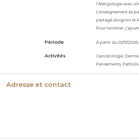
l’Allergologie avec 4
é
L’enseignement se par
n
partagé (Avignon et M
é
Pour terminer, j’ajou
r
o
Période
À partir du 02/11/2026
l
o
Activités
Cancérologie, Dermato
g
Pansements, Patholog
u
e
Adresse et contact
s
d
e
F
r
a
n