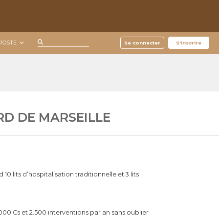
R
POSTE
R
Se connecter
S'inscrire
e
e
c
c
h
e
h
r
e
c
r
h
e
c
r
h
RD DE MARSEILLE
e
r
:
its d’hospitalisation traditionnelle et 3 lits
000 Cs et 2.500 interventions par an sans oublier