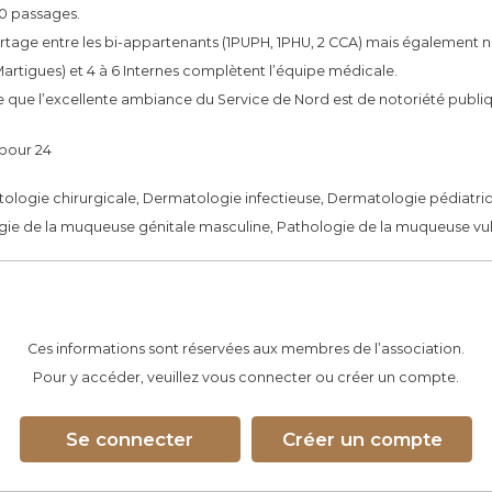
50 passages.
tage entre les bi-appartenants (1PUPH, 1PHU, 2 CCA) mais également no
artigues) et 4 à 6 Internes complètent l’équipe médicale.
te que l’excellente ambiance du Service de Nord est de notoriété publ
 pour 24
logie chirurgicale, Dermatologie infectieuse, Dermatologie pédiatriqu
ie de la muqueuse génitale masculine, Pathologie de la muqueuse vul
Ces informations sont réservées aux membres de l’association.
Pour y accéder, veuillez vous connecter ou créer un compte.
Se connecter
Créer un compte