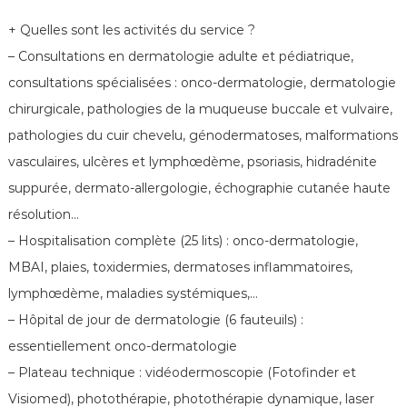
é
n
+ Quelles sont les activités du service ?
é
– Consultations en dermatologie adulte et pédiatrique,
r
consultations spécialisées : onco-dermatologie, dermatologie
o
chirurgicale, pathologies de la muqueuse buccale et vulvaire,
l
pathologies du cuir chevelu, génodermatoses, malformations
o
g
vasculaires, ulcères et lymphœdème, psoriasis, hidradénite
u
suppurée, dermato-allergologie, échographie cutanée haute
e
résolution…
s
– Hospitalisation complète (25 lits) : onco-dermatologie,
d
MBAI, plaies, toxidermies, dermatoses inflammatoires,
e
lymphœdème, maladies systémiques,…
F
r
– Hôpital de jour de dermatologie (6 fauteuils) :
a
essentiellement onco-dermatologie
n
– Plateau technique : vidéodermoscopie (Fotofinder et
c
Visiomed), photothérapie, photothérapie dynamique, laser