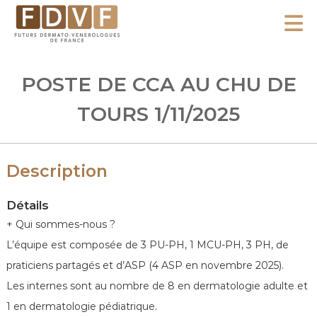
A
l
F
l
F
D
u
e
POSTE DE CCA AU CHU DE
V
t
r
F
u
TOURS 1/11/2025
a
r
u
s
c
D
Description
o
e
n
r
Détails
m
t
+ Qui sommes-nous ?
a
e
L’équipe est composée de 3 PU-PH, 1 MCU-PH, 3 PH, de
t
n
praticiens partagés et d’ASP (4 ASP en novembre 2025).
o
u
-
Les internes sont au nombre de 8 en dermatologie adulte et
V
1 en dermatologie pédiatrique.