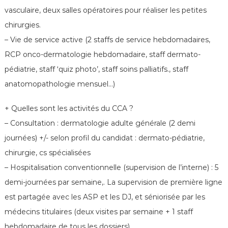
e
vasculaire, deux salles opératoires pour réaliser les petites
chirurgies.
– Vie de service active (2 staffs de service hebdomadaires,
RCP onco-dermatologie hebdomadaire, staff dermato-
pédiatrie, staff ‘quiz photo’, staff soins palliatifs., staff
anatomopathologie mensuel…)
+ Quelles sont les activités du CCA ?
– Consultation : dermatologie adulte générale (2 demi
journées) +/- selon profil du candidat : dermato-pédiatrie,
chirurgie, cs spécialisées
– Hospitalisation conventionnelle (supervision de l’interne) : 5
demi-journées par semaine,. La supervision de première ligne
est partagée avec les ASP et les DJ, et séniorisée par les
médecins titulaires (deux visites par semaine + 1 staff
hebdomadaire de tous les dossiers)