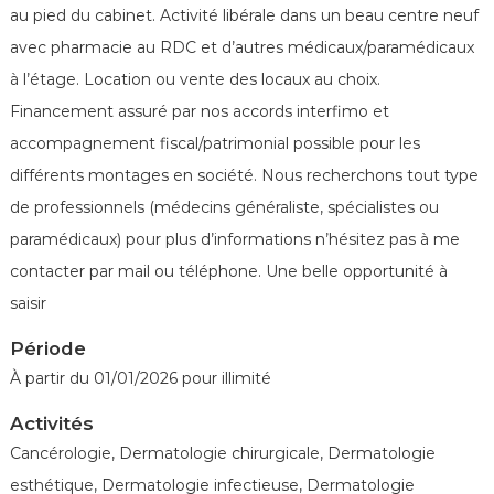
é
au pied du cabinet. Activité libérale dans un beau centre neuf
n
avec pharmacie au RDC et d’autres médicaux/paramédicaux
é
à l’étage. Location ou vente des locaux au choix.
r
Financement assuré par nos accords interfimo et
o
l
accompagnement fiscal/patrimonial possible pour les
o
différents montages en société. Nous recherchons tout type
g
de professionnels (médecins généraliste, spécialistes ou
u
paramédicaux) pour plus d’informations n’hésitez pas à me
e
contacter par mail ou téléphone. Une belle opportunité à
s
saisir
d
e
Période
F
À partir du 01/01/2026 pour illimité
r
a
Activités
n
Cancérologie, Dermatologie chirurgicale, Dermatologie
c
esthétique, Dermatologie infectieuse, Dermatologie