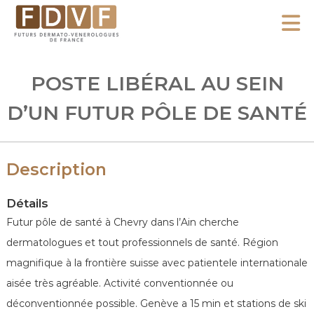
A
l
F
l
F
D
u
e
POSTE LIBÉRAL AU SEIN
V
t
r
F
u
D’UN FUTUR PÔLE DE SANTÉ
a
r
u
s
c
D
Description
o
e
n
r
Détails
m
t
Futur pôle de santé à Chevry dans l’Ain cherche
a
e
dermatologues et tout professionnels de santé. Région
t
n
magnifique à la frontière suisse avec patientele internationale
o
u
-
aisée très agréable. Activité conventionnée ou
V
déconventionnée possible. Genève a 15 min et stations de ski