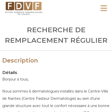
A
l
F
l
F
D
u
e
RECHERCHE DE
V
t
r
F
u
REMPLACEMENT RÉGULIER
a
r
u
s
c
D
Description
o
e
n
r
Détails
m
t
Bonjour à tous,
a
e
t
n
Nous sommes 6 dermatologues installés dans le Centre-Ville
o
u
de Nantes (Centre Pasteur Dermatologie) au sein d’une
-
grande structure avec tout le confort nécessaire à une bonne
V