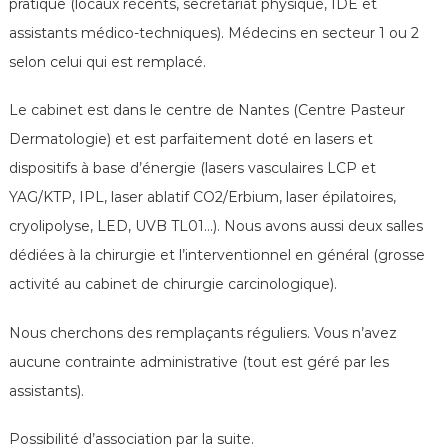
é
pratique (locaux récents, secrétariat physique, IDE et
n
assistants médico-techniques). Médecins en secteur 1 ou 2
é
selon celui qui est remplacé.
r
o
Le cabinet est dans le centre de Nantes (Centre Pasteur
l
Dermatologie) et est parfaitement doté en lasers et
o
dispositifs à base d’énergie (lasers vasculaires LCP et
g
YAG/KTP, IPL, laser ablatif CO2/Erbium, laser épilatoires,
u
cryolipolyse, LED, UVB TL01…). Nous avons aussi deux salles
e
s
dédiées à la chirurgie et l’interventionnel en général (grosse
d
activité au cabinet de chirurgie carcinologique).
e
F
Nous cherchons des remplaçants réguliers. Vous n’avez
r
aucune contrainte administrative (tout est géré par les
a
assistants).
n
c
Possibilité d’association par la suite.