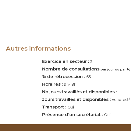
c
e
Autres informations
Exercice en secteur :
2
Nombre de consultations
par jour ou par ½
% de rétrocession :
65
Horaires :
9h-18h
Nb jours travaillés et disponibles :
1
Jours travaillés et disponibles :
vendredi/ 
Transport :
Oui
Présence d’un secrétariat :
Oui