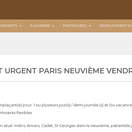
ÉNEMENTS
E-LEARNING
PARTENAIRES
REMPLACEMENT & 
URGENT PARIS NEUVIÈME VENDRE
plaçant(e) pour: 1 ou plusieurs jour(s) / demi journée (s) et /ou vacance
Horaires flexibles.
ien situé: métro Anvers, Cadet, St Georges dans le neuvième, patientèle