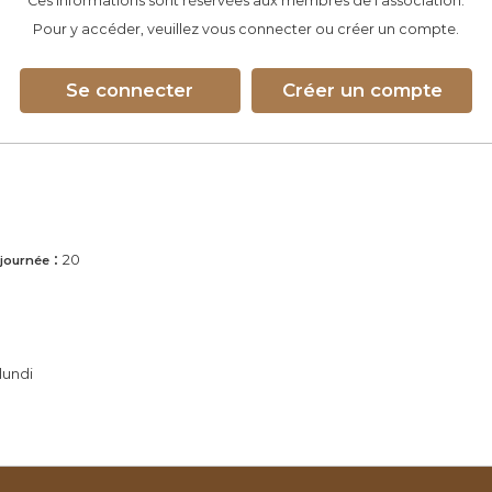
Ces informations sont réservées aux membres de l’association.
Pour y accéder, veuillez vous connecter ou créer un compte.
Se connecter
Créer un compte
:
20
 journée
lundi