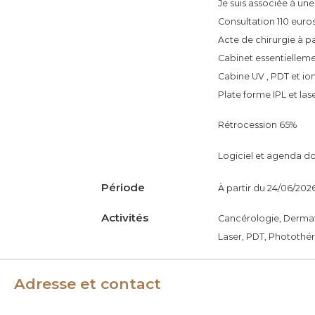
Je suis associée à un
é
Consultation 110 euros
n
Acte de chirurgie à pa
é
Cabinet essentiellem
r
Cabine UV , PDT et i
o
Plate forme IPL et las
l
o
Rétrocession 65%
g
Logiciel et agenda doc
u
e
Période
À partir du 24/06/2026
s
d
Activités
Cancérologie, Dermato
e
Laser, PDT, Photothé
F
r
Adresse et contact
a
n