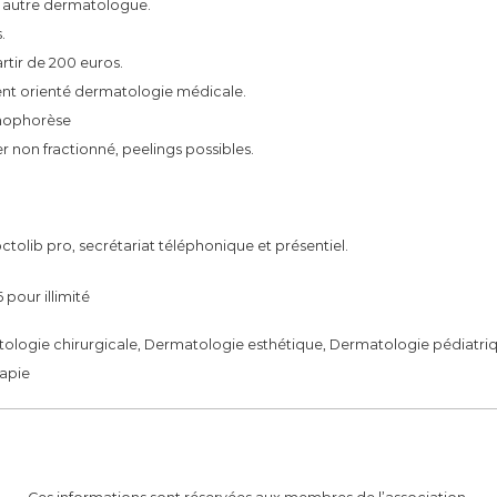
e autre dermatologue.
.
rtir de 200 euros.
ent orienté dermatologie médicale.
onophorèse
er non fractionné, peelings possibles.
tolib pro, secrétariat téléphonique et présentiel.
 pour illimité
logie chirurgicale, Dermatologie esthétique, Dermatologie pédiatrique
rapie