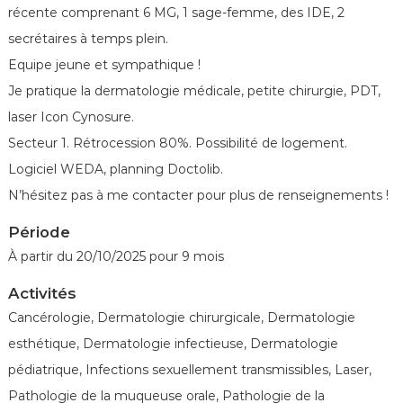
é
récente comprenant 6 MG, 1 sage-femme, des IDE, 2
n
secrétaires à temps plein.
é
Equipe jeune et sympathique !
r
Je pratique la dermatologie médicale, petite chirurgie, PDT,
o
l
laser Icon Cynosure.
o
Secteur 1. Rétrocession 80%. Possibilité de logement.
g
Logiciel WEDA, planning Doctolib.
u
N’hésitez pas à me contacter pour plus de renseignements !
e
s
Période
d
À partir du 20/10/2025 pour 9 mois
e
Activités
F
r
Cancérologie, Dermatologie chirurgicale, Dermatologie
a
esthétique, Dermatologie infectieuse, Dermatologie
n
pédiatrique, Infections sexuellement transmissibles, Laser,
c
Pathologie de la muqueuse orale, Pathologie de la