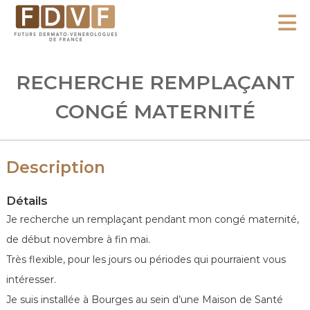
A
l
F
l
F
D
u
e
RECHERCHE REMPLAÇANT
V
t
r
F
u
CONGÉ MATERNITÉ
a
r
u
s
c
D
Description
o
e
n
r
Détails
m
t
Je recherche un remplaçant pendant mon congé maternité,
a
e
de début novembre à fin mai.
t
n
Très flexible, pour les jours ou périodes qui pourraient vous
o
u
-
intéresser.
V
Je suis installée à Bourges au sein d’une Maison de Santé