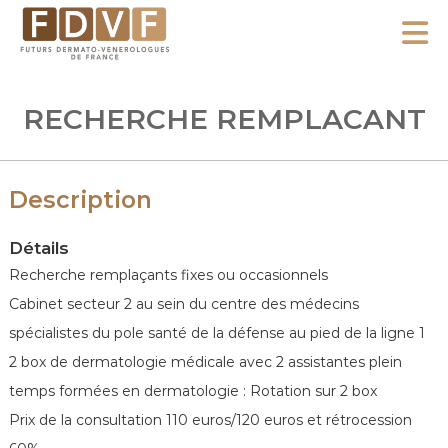
A
l
F
l
F
D
u
e
RECHERCHE REMPLACANT
V
t
r
F
u
a
r
u
Description
s
c
D
o
Détails
e
n
Recherche remplaçants fixes ou occasionnels
r
m
t
Cabinet secteur 2 au sein du centre des médecins
a
e
spécialistes du pole santé de la défense au pied de la ligne 1
t
n
2 box de dermatologie médicale avec 2 assistantes plein
o
u
temps formées en dermatologie : Rotation sur 2 box
-
Prix de la consultation 110 euros/120 euros et rétrocession
V