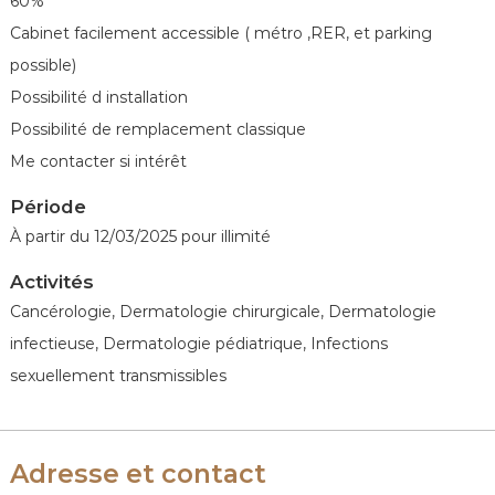
60%
é
n
Cabinet facilement accessible ( métro ,RER, et parking
é
possible)
r
Possibilité d installation
o
Possibilité de remplacement classique
l
Me contacter si intérêt
o
g
Période
u
À partir du 12/03/2025 pour illimité
e
s
Activités
d
Cancérologie, Dermatologie chirurgicale, Dermatologie
e
infectieuse, Dermatologie pédiatrique, Infections
F
sexuellement transmissibles
r
a
n
Adresse et contact
c