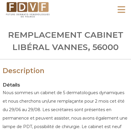
A
l
F
l
F
D
u
e
REMPLACEMENT CABINET
V
t
r
F
u
LIBÉRAL VANNES, 56000
a
r
u
s
c
D
Description
o
e
n
r
Détails
m
t
Nous sommes un cabinet de 5 dermatologues dynamiques
a
e
et nous cherchons un/une remplaçante pour 2 mois cet été
t
n
du 29/06 au 29/08. Les secrétaires sont présentes en
o
u
-
permanence et peuvent assister, nous avons également une
V
lampe de PDT, possibilité de chirurgie. Le cabinet est neuf