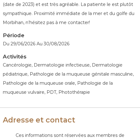
é
(date de 2023) et est très agréable. La patiente le est plutôt
n
sympathique. Proximité immédiate de la mer et du golfe du
é
Morbihan, n’hésitez pas à me contacter!
r
o
Période
l
Du 29/06/2026 Au 30/08/2026
o
g
Activités
u
Cancérologie, Dermatologie infectieuse, Dermatologie
e
pédiatrique, Pathologie de la muqueuse génitale masculine,
s
Pathologie de la muqueuse orale, Pathologie de la
d
muqueuse vulvaire, PDT, Photothérapie
e
F
r
a
Adresse et contact
n
c
Ces informations sont réservées aux membres de