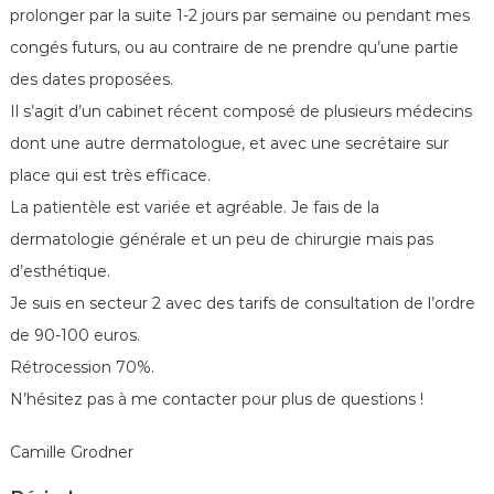
é
prolonger par la suite 1-2 jours par semaine ou pendant mes
n
congés futurs, ou au contraire de ne prendre qu’une partie
é
des dates proposées.
r
Il s’agit d’un cabinet récent composé de plusieurs médecins
o
l
dont une autre dermatologue, et avec une secrétaire sur
o
place qui est très efficace.
g
La patientèle est variée et agréable. Je fais de la
u
dermatologie générale et un peu de chirurgie mais pas
e
d’esthétique.
s
Je suis en secteur 2 avec des tarifs de consultation de l’ordre
d
e
de 90-100 euros.
F
Rétrocession 70%.
r
N’hésitez pas à me contacter pour plus de questions !
a
n
Camille Grodner
c