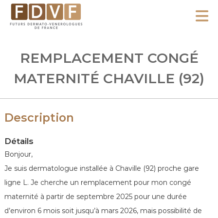
A
l
F
l
F
D
u
e
REMPLACEMENT CONGÉ
V
t
r
F
u
MATERNITÉ CHAVILLE (92)
a
r
u
s
c
D
Description
o
e
n
r
Détails
m
t
Bonjour,
a
e
Je suis dermatologue installée à Chaville (92) proche gare
t
n
ligne L. Je cherche un remplacement pour mon congé
o
u
-
maternité à partir de septembre 2025 pour une durée
V
d’environ 6 mois soit jusqu’à mars 2026, mais possibilité de