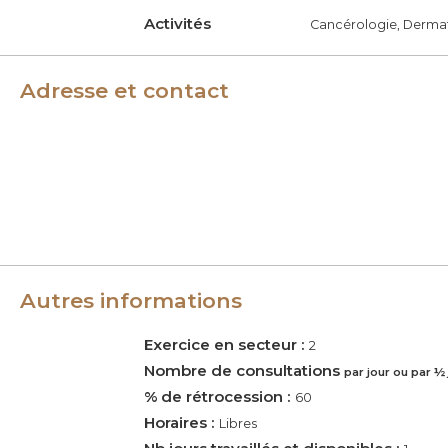
é
Activités
Cancérologie, Dermato
n
é
Adresse et contact
r
o
l
o
g
u
e
s
Autres informations
d
e
Exercice en secteur :
2
F
Nombre de consultations
par jour ou par ½
r
% de rétrocession :
60
a
Horaires :
Libres
n