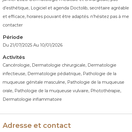
é
d’esthétique, Logiciel et agenda Doctolib, secrétaire agréable
n
é
et efficace, horaires pouvant être adaptés. n’hésitez pas à me
r
contacter
o
Période
l
o
Du 21/07/2025 Au 10/01/2026
g
Activités
u
Cancérologie, Dermatologie chirurgicale, Dermatologie
e
infectieuse, Dermatologie pédiatrique, Pathologie de la
s
d
muqueuse génitale masculine, Pathologie de la muqueuse
e
orale, Pathologie de la muqueuse vulvaire, Photothérapie,
F
Dermatologie inflammatoire
r
a
n
Adresse et contact
c