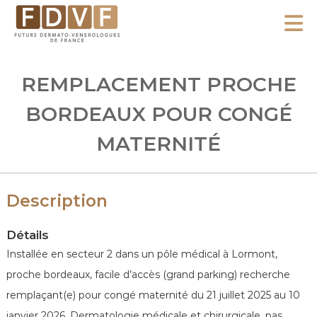
A
l
F
l
F
D
u
e
REMPLACEMENT PROCHE
V
t
r
F
u
BORDEAUX POUR CONGÉ
a
r
u
MATERNITÉ
s
c
D
o
e
n
r
Description
m
t
a
Détails
e
t
Installée en secteur 2 dans un pôle médical à Lormont,
n
o
proche bordeaux, facile d’accès (grand parking) recherche
u
-
remplaçant(e) pour congé maternité du 21 juillet 2025 au 10
V
janvier 2026. Dermatologie médicale et chirurgicale, pas