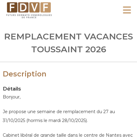
A
l
F
l
F
D
u
e
REMPLACEMENT VACANCES
V
t
r
F
u
TOUSSAINT 2026
a
r
u
s
c
D
Description
o
e
n
r
Détails
m
t
Bonjour,
a
e
t
n
Je propose une semaine de remplacement du 27 au
o
u
31/10/2025 (hormis le mardi 28/10/2025).
-
V
Cabinet libéral de grande taille dans le centre de Nantes avec