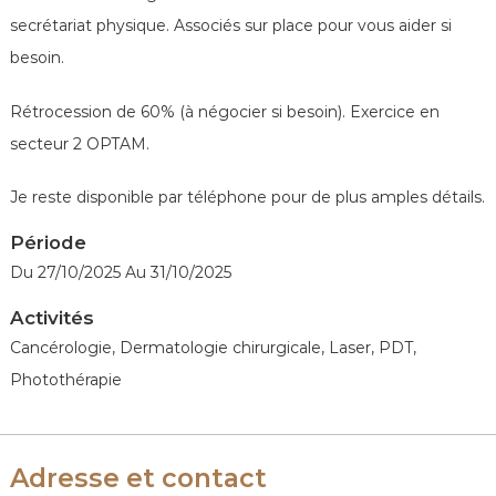
é
secrétariat physique. Associés sur place pour vous aider si
n
é
besoin.
r
Rétrocession de 60% (à négocier si besoin). Exercice en
o
l
secteur 2 OPTAM.
o
g
Je reste disponible par téléphone pour de plus amples détails.
u
Période
e
Du 27/10/2025 Au 31/10/2025
s
d
Activités
e
Cancérologie, Dermatologie chirurgicale, Laser, PDT,
F
Photothérapie
r
a
n
Adresse et contact
c