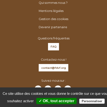
é
h
Qui sommes nous ?
n
e
Mentions légales
é
r
r
Gestion des cookies
:
o
Devenir partenaire
l
o
Questions fréquentes
g
FAQ
u
e
Contactez-nous !
s
d
contact@fdvf.org
e
F
Suivez-nous sur :
r
a
Ce site utilise des cookies et vous donne le contrôle sur ce que vo
n
souhaitez activer
✓ OK, tout accepter
Personnaliser
c