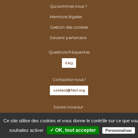
é
h
Qui sommes nous ?
n
e
é
Mentions légales
r
r
:
Gestion des cookies
o
Devenir partenaire
l
o
Questions fréquentes
g
u
FAQ
e
s
Contactez-nous !
d
contact@fdvf.org
e
F
Suivez-nous sur :
r
a
Ce site utilise des cookies et vous donne le contrôle sur ce que vo
n
souhaitez activer
✓ OK, tout accepter
Personnaliser
c