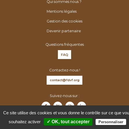
é
h
Qui sommes nous ?
n
e
Mentions légales
é
r
Gestion des cookies
r
:
o
Devenir partenaire
l
o
Questions fréquentes
g
FAQ
u
e
Contactez-nous !
s
d
contact@fdvf.org
e
F
Suivez-nous sur :
r
a
Ce site utilise des cookies et vous donne le contrôle sur ce que vo
n
souhaitez activer
✓ OK, tout accepter
Personnaliser
c