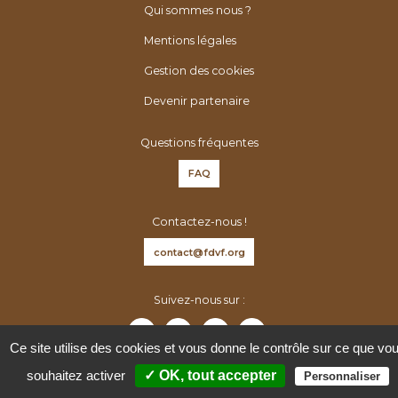
é
h
Qui sommes nous ?
n
e
Mentions légales
é
r
r
Gestion des cookies
:
o
Devenir partenaire
l
o
Questions fréquentes
g
FAQ
u
e
Contactez-nous !
s
d
contact@fdvf.org
e
F
Suivez-nous sur :
r
a
Ce site utilise des cookies et vous donne le contrôle sur ce que vo
n
souhaitez activer
✓ OK, tout accepter
Personnaliser
c