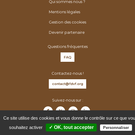
é
h
Qui sommes nous ?
n
e
Mentions légales
é
r
Gestion des cookies
r
:
o
Devenir partenaire
l
o
Questions fréquentes
g
FAQ
u
e
Contactez-nous !
s
d
contact@fdvf.org
e
F
Suivez-nous sur :
r
a
Ce site utilise des cookies et vous donne le contrôle sur ce que vo
n
souhaitez activer
✓ OK, tout accepter
Personnaliser
c