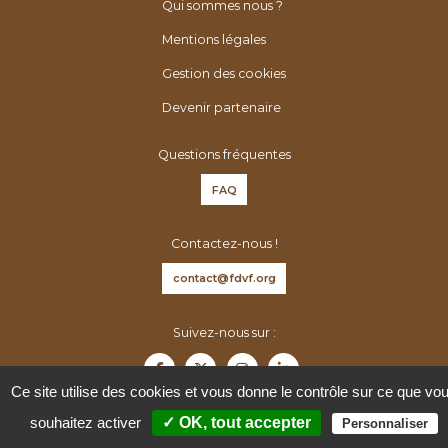
é
h
Qui sommes nous ?
n
e
Mentions légales
é
r
Gestion des cookies
r
:
o
Devenir partenaire
l
o
Questions fréquentes
g
FAQ
u
e
Contactez-nous !
s
d
contact@fdvf.org
e
F
Suivez-nous sur :
r
a
Ce site utilise des cookies et vous donne le contrôle sur ce que vo
n
souhaitez activer
✓ OK, tout accepter
Personnaliser
c