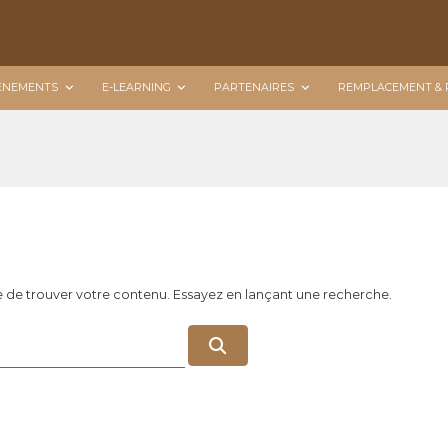
ÉNEMENTS
E-LEARNING
PARTENAIRES
REMPLACEMENT & 
e de trouver votre contenu. Essayez en lançant une recherche.
R
e
c
h
e
r
c