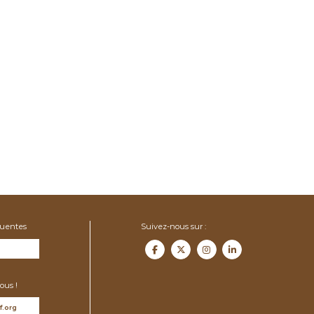
quentes
Suivez-nous sur :
ous !
f.org