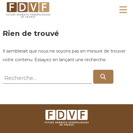
A
l
F
l
F
D
u
e
Rien de trouvé
V
t
r
F
u
a
Il semblerait que nous ne soyons pas en mesure de trouver
r
u
s
votre contenu. Essayez en lançant une recherche.
c
D
o
R
e
R
e
n
r
e
c
m
t
c
h
a
e
e
h
r
t
n
c
e
o
h
u
r
e
-
r
c
V