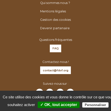
é
h
Qui sommes nous ?
n
e
Mentions légales
é
r
r
Gestion des cookies
:
o
Devenir partenaire
l
o
Questions fréquentes
g
FAQ
u
e
Contactez-nous !
s
d
contact@fdvf.org
e
F
Suivez-nous sur :
r
a
Ce site utilise des cookies et vous donne le contrôle sur ce que vo
n
souhaitez activer
✓ OK, tout accepter
Personnaliser
c