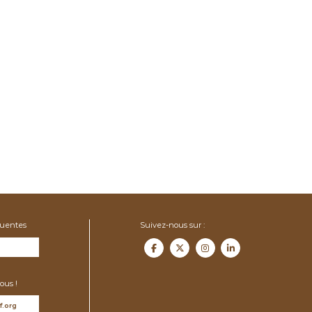
quentes
Suivez-nous sur :
ous !
f.org