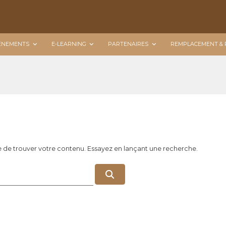
ÉNEMENTS
E-LEARNING
PARTENAIRES
REMPLACEMENT & 
e de trouver votre contenu. Essayez en lançant une recherche.
R
e
c
h
e
r
c